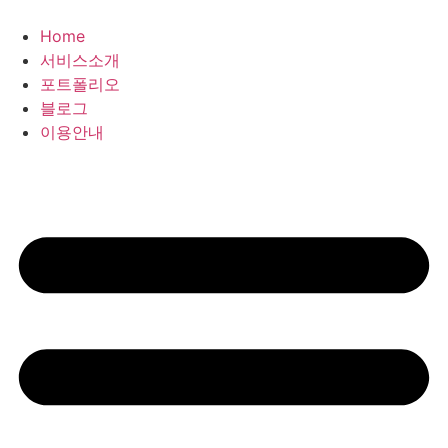
콘
텐
Home
츠
서비스소개
로
포트폴리오
건
블로그
너
이용안내
뛰
기